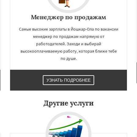
×
×
м по
УЗНАТЬ ПОДРОБНЕЕ
Менеджер по продажам
нам
Самые высокие зарплаты в Йошкар-Ола по вакансии
менеджер по продажам напрямую от
терлитамак
Химки
и
Сыктывкар
работодателей. Заходи и выбирай
-Амуре
Нижнекамск
высокооплачиваемую работу, которая ближе тебе
Дзержинск
Энгельс
по душе.
оролёв
Братск
д
Орск
Старый Оскол
Даю согласие на обработку персональных данных
Люберцы
Бийск
Прокопьевск
УЗНАТЬ ПОДРОБНЕЕ
Другие услуги