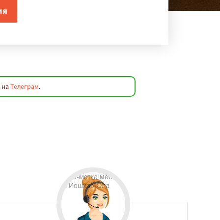
 на
Телеграм
.