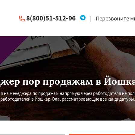
8(800)51-512-96
|
Перезвоните м
жер пор продажам в Йошк
ся на менеджера по продажам напрямую через работодателя не по
работодателей в Йошкар-Ола, рассматривающие все кандидатуры.