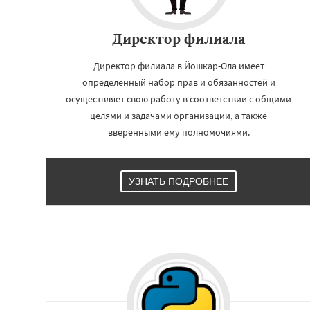
Работае
Директор филиала
регио
Директор филиала в Йошкар-Ола имеет
определенный набор прав и обязанностей и
Новороссийск
С
Таганрог
Мытищ
осуществляет свою работу в соответствии с общими
Комсомольск-на
целями и задачами организации, а также
Нальчик
Шахты
вверенными ему полномочиями.
Благовещенск
К
Великий Новгоро
Ангарск
Псков
Южно-Сахалинск
УЗНАТЬ ПОДРОБНЕЕ
Абакан