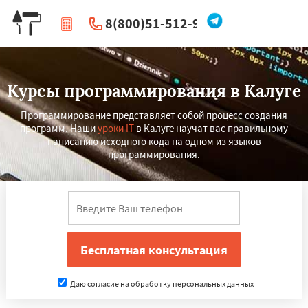
8(800)51-512-96
|
Перезвоните мне
Курсы программирования в Калуге
Программирование представляет собой процесс создания
программ. Наши
уроки IT
в Калуге научат вас правильному
написанию исходного кода на одном из языков
программирования.
Даю согласие на обработку персональных данных