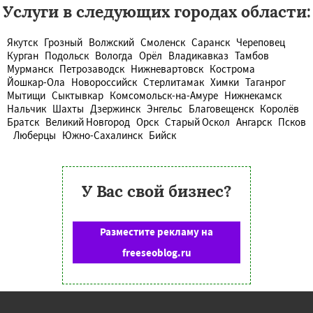
Услуги в следующих городах области:
Якутск
Грозный
Волжский
Смоленск
Саранск
Череповец
Курган
Подольск
Вологда
Орёл
Владикавказ
Тамбов
Мурманск
Петрозаводск
Нижневартовск
Кострома
Йошкар-Ола
Новороссийск
Стерлитамак
Химки
Таганрог
Мытищи
Сыктывкар
Комсомольск-на-Амуре
Нижнекамск
Нальчик
Шахты
Дзержинск
Энгельс
Благовещенск
Королёв
Братск
Великий Новгород
Орск
Старый Оскол
Ангарск
Псков
Люберцы
Южно-Сахалинск
Бийск
У Вас свой бизнес?
Разместите рекламу на
freeseoblog.ru