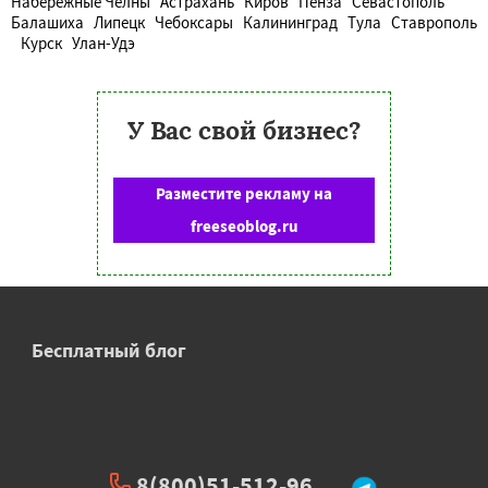
Набережные Челны
Астрахань
Киров
Пенза
Севастополь
Балашиха
Липецк
Чебоксары
Калининград
Тула
Ставрополь
Курск
Улан-Удэ
У Вас свой бизнес?
Разместите рекламу на
freeseoblog.ru
Бесплатный блог
8(800)51-512-96