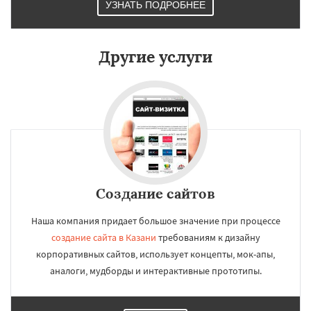
УЗНАТЬ ПОДРОБНЕЕ
Рязань
Набережные Челны
Астрахань
Киров
Пенза
Севастополь
Балашиха
Липецк
Чебоксары
Калининград
Тула
Ставрополь
Курск
Улан-Удэ
Другие услуги
Создание сайтов
Наша компания придает большое значение при процессе
создание сайта в Казани
требованиям к дизайну
корпоративных сайтов, использует концепты, мок-апы,
аналоги, мудборды и интерактивные прототипы.