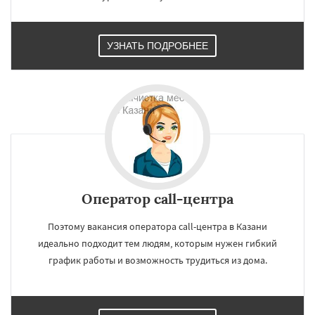
УЗНАТЬ ПОДРОБНЕЕ
×
×
Работаем по
УЗНАТЬ ПОДРОБНЕЕ
регионам
Оператор call-центра
Поэтому вакансия оператора call-центра в Казани
Нижний Новгород
Челябинск
Самара
идеально подходит тем людям, которым нужен гибкий
Омск
Ростов-на-Дону
Уфа
Красноярск
Воронеж
Пермь
Волгоград
Краснодар
график работы и возможность трудиться из дома.
Саратов
Тюмень
Тольятти
Ижевск
Барнаул
Ульяновск
Иркутск
Хабаровск
Махачкала
Ярославль
Владивосток
Даю согласие на обработку персональных данных
Оренбург
Томск
Кемерово
Новокузнецк