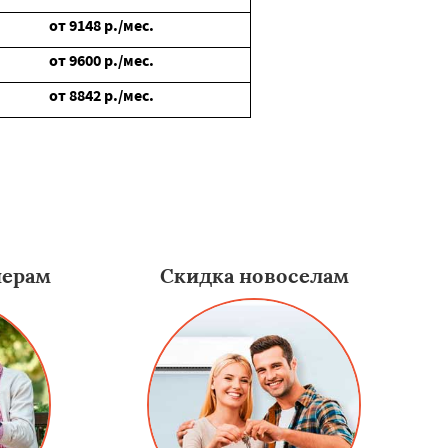
от
9148
р./мес.
от
9600
р./мес.
от
8842
р./мес.
нерам
Скидка новоселам