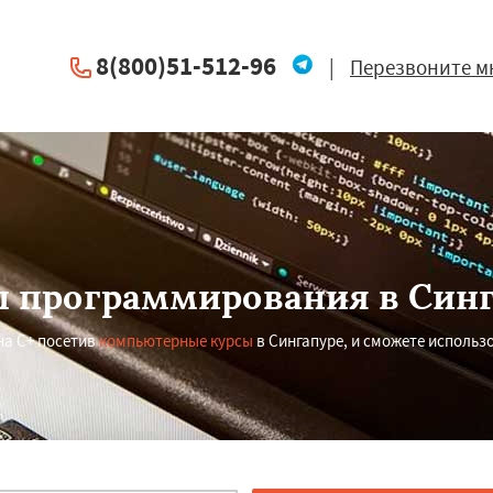
8(800)51-512-96
|
Перезвоните м
 программирования в Син
на C+ посетив
компьютерные курсы
в Сингапуре, и сможете использ