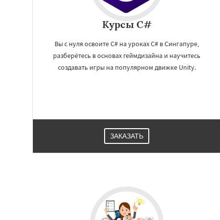
Курсы C#
Вы с нуля освоите C# на уроках C# в Сингапуре,
разберётесь в основах геймдизайна и научитесь
создавать игры на популярном движке Unity.
Работае
регио
ЗАКАЗАТЬ
Шаньтоу
Харбин
Йоханнесбург
А
Калькутта
Анка
Лос-Анджелес
Т
Иокогама
Берли