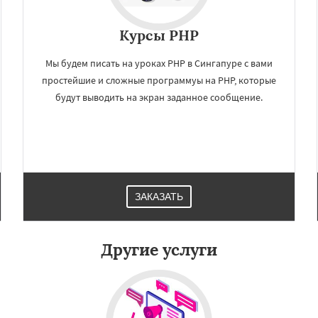
Курсы PHP
Мы будем писать на уроках PHP в Сингапуре с вами
простейшие и сложные программуы на PHP, которые
будут выводить на экран заданное сообщение.
×
×
м по
УЗНАТЬ ПОДРОБНЕЕ
нам
ЗАКАЗАТЬ
Дар-эс-Салам
Янгон
биджан
Александрия
ра
Гиза
Чжэнчжоу
Другие услуги
айбэй
Кейптаун
н
Пусан
Сямэнь
Даю согласие на обработку персональных данных