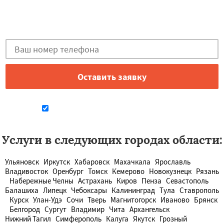
Остались вопросы?
Закажи бесплатную консультацию в Барнауле!
Даю согласие на обработку персональных данных
Услуги в следующих городах области:
Ульяновск
Иркутск
Хабаровск
Махачкала
Ярославль
Владивосток
Оренбург
Томск
Кемерово
Новокузнецк
Рязань
Набережные Челны
Астрахань
Киров
Пенза
Севастополь
Балашиха
Липецк
Чебоксары
Калининград
Тула
Ставрополь
Курск
Улан-Удэ
Сочи
Тверь
Магнитогорск
Иваново
Брянск
Белгород
Сургут
Владимир
Чита
Архангельск
Нижний Тагил
Симферополь
Калуга
Якутск
Грозный