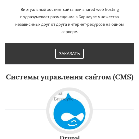
Виртуальный хостинг сайта или shared web hosting
подразумевает размещение в Барнауле множества
независимых друг от друга интернет-ресурсов на одном
сервере.
ЗАКАЗАТЬ
×
×
Работаем по
Системы управления сайтом (CMS)
регионам
Ульяновск
Иркутск
Хабаровск
Махачкала
Ярославль
Владивосток
Оренбург
Томск
Кемерово
Новокузнецк
Даю согласие на обработку персональных данных
Рязань
Набережные Челны
Астрахань
Киров
Пенза
Севастополь
Балашиха
Липецк
Чебоксары
Калининград
Тула
Ставрополь
Курск
Улан-Удэ
Сочи
Drupal