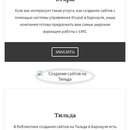
Тверь
Магнитогорск
Иваново
Брянск
Белгород
Сургут
Владимир
Чита
Если вас интересует такая услуга, как создание сайтов с
Архангельск
Нижний Тагил
помощью системы управления Drupal в Барнауле, наша
Симферополь
Калуга
Якутск
Грозный
Волжский
компания готова предложить вам самые широкие
вариации работы с CMS.
ЗАКАЗАТЬ
Тильда
В библиотеке создания сайтов на Тильда в Барнауле есть