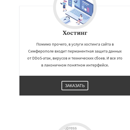
Новороссийск
С
Таганрог
Мытищ
Комсомольск-на
Нальчик
Шахты
Благовещенск
К
Великий Новгоро
Хостинг
Ангарск
Псков
Южно-Сахалинск
Помимо прочего, в услуги хостинга сайта в
Симферополе входит перманентная защита данных
от DDoS-атак, вирусов и технических сбоев. И все это
в лаконичном понятном интерфейсе.
ЗАКАЗАТЬ