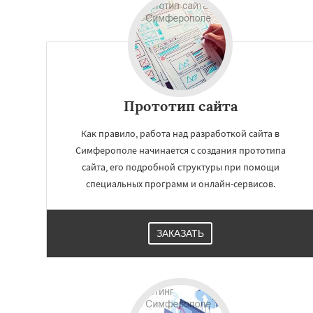
Прототип сайта
Как правило, работа над разработкой сайта в
Симферополе начинается с создания прототипа
сайта, его подробной структуры при помощи
специальных программ и онлайн-сервисов.
Работае
регио
ЗАКАЗАТЬ
Калуга
Якутск
Г
Смоленск
Саран
Подольск
Волог
Тамбов
Мурманс
Нижневартовск