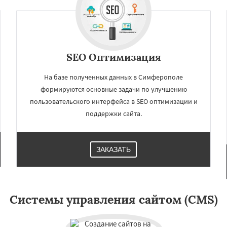
терлитамак
Химки
и
Сыктывкар
-Амуре
Нижнекамск
Дзержинск
Энгельс
оролёв
Братск
д
Орск
Старый Оскол
SEO Оптимизация
Люберцы
На базе полученных данных в Симферополе
формируются основные задачи по улучшению
пользовательского интерфейса в SEO оптимизации и
поддержки сайта.
ЗАКАЗАТЬ
Системы управления сайтом (CMS)