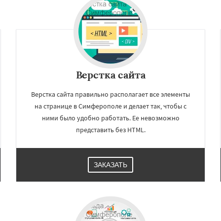
Верстка сайта
Верстка сайта правильно располагает все элементы
на странице в Симферополе и делает так, чтобы с
ними было удобно работать. Ее невозможно
×
×
представить без HTML.
м по
нам
ЗАКАЗАТЬ
розный
Волжский
ск
Череповец
Курган
да
Орёл
Владикавказ
Даю согласие на обработку персональных данных
к
Петрозаводск
Кострома
Йошкар-Ола