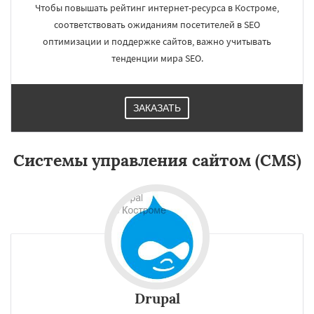
Чтобы повышать рейтинг интернет-ресурса в Костроме,
соответствовать ожиданиям посетителей в SEO
оптимизации и поддержке сайтов, важно учитывать
тенденции мира SEO.
ЗАКАЗАТЬ
×
×
Работаем по
Системы управления сайтом (CMS)
регионам
Йошкар-Ола
Новороссийск
Стерлитамак
Химки
Таганрог
Мытищи
Сыктывкар
Комсомольск-на-Амуре
Даю согласие на обработку персональных данных
Нижнекамск
Нальчик
Шахты
Дзержинск
Энгельс
Благовещенск
Королёв
Братск
Великий Новгород
Орск
Старый Оскол
Ангарск
Псков
Люберцы
Южно-Сахалинск
Бийск
Drupal
Прокопьевск
Абакан