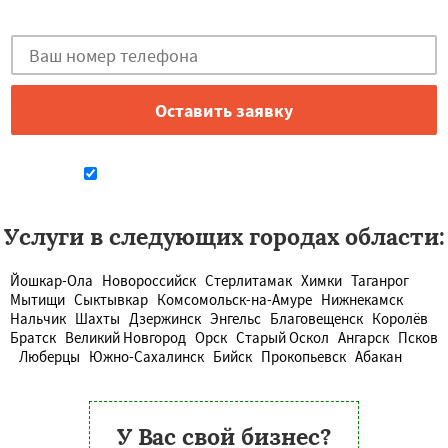
Закажи бесплатную консультацию в Костроме!
Даю согласие на обработку персональных данных
Услуги в следующих городах области:
Йошкар-Ола
Новороссийск
Стерлитамак
Химки
Таганрог
Мытищи
Сыктывкар
Комсомольск-на-Амуре
Нижнекамск
Нальчик
Шахты
Дзержинск
Энгельс
Благовещенск
Королёв
Братск
Великий Новгород
Орск
Старый Оскол
Ангарск
Псков
Люберцы
Южно-Сахалинск
Бийск
Прокопьевск
Абакан
У Вас свой бизнес?