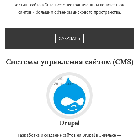
хостинг сайта в Энгельсе с неограниченным количеством
сайтов и большим объемом дискового пространства.
ЗАКАЗАТЬ
×
×
Работаем по
Системы управления сайтом (CMS)
регионам
Благовещенск
Королёв
Братск
Великий Новгород
Орск
Старый Оскол
Ангарск
Псков
Люберцы
Даю согласие на обработку персональных данных
Южно-Сахалинск
Бийск
Прокопьевск
Абакан
Drupal
Разработка и создание сайтов на Drupal в Энгельсе —