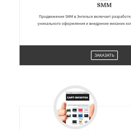
SMM
Работае
Продвижение SMM в Энгельсе включает разработку
уникального оформления и внедрение механик к
регио
Благовещенск
К
Великий Новгоро
Ангарск
Псков
ЗАКАЗАТЬ
Южно-Сахалинск
Абакан