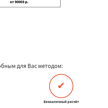
от
90003
р.
обным для Вас методом:
✔
Безналичный расчёт