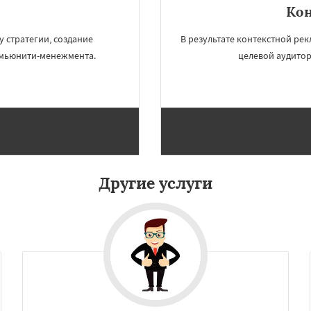
Кон
×
×
м по
 стратегии, создание
В результате контекстной рек
омьюнити-менежмента.
целевой аудитор
нам
оролёв
Братск
д
Орск
Старый Оскол
Люберцы
Даю согласие на обработку персональных данных
Бийск
Прокопьевск
Другие услуги