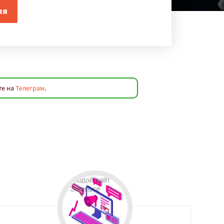
те на
Телеграм
.