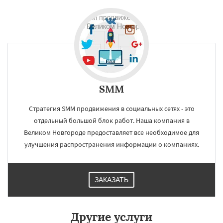
×
×
Работаем по
регионам
Орск
Старый Оскол
Ангарск
Псков
Люберцы
Южно-Сахалинск
Бийск
Прокопьевск
Абакан
Даю согласие на обработку персональных данных
SMM
Стратегия SMM продвижения в социальных сетях - это
отдельный большой блок работ. Наша компания в
Великом Новгороде предоставляет все необходимое для
улучшения распространения информации о компаниях.
ЗАКАЗАТЬ
Другие услуги