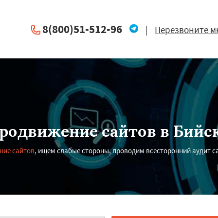
8(800)51-512-96
|
Перезвоните м
родвижение сайтов в Бийс
ние сайтов
, ищем слабые стороны, проводим всесторонний аудит с