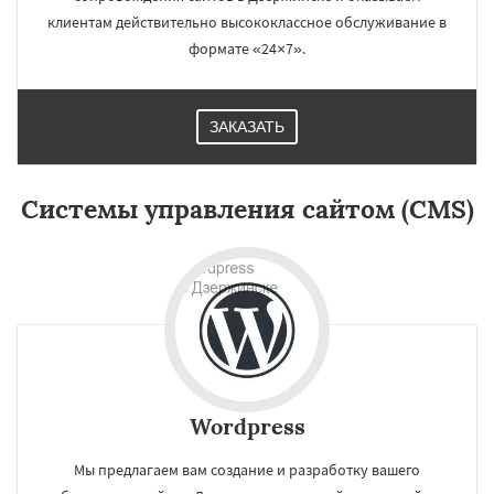
клиентам действительно высококлассное обслуживание в
формате «24×7».
ЗАКАЗАТЬ
×
×
Работаем по
Системы управления сайтом (CMS)
регионам
Энгельс
Благовещенск
Королёв
Братск
Великий Новгород
Орск
Старый Оскол
Ангарск
Псков
Люберцы
Даю согласие на обработку персональных данных
Южно-Сахалинск
Бийск
Прокопьевск
Абакан
Wordpress
Мы предлагаем вам создание и разработку вашего