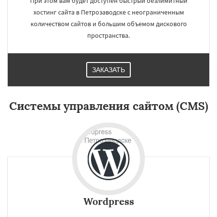
При этом вам будет доступен быстрый безлимитный
хостинг сайта в Петрозаводске с неограниченным
количеством сайтов и большим объемом дискового
пространства.
ЗАКАЗАТЬ
×
×
Работаем по
Системы управления сайтом (CMS)
регионам
Нижневартовск
Кострома
Йошкар-Ола
Новороссийск
Стерлитамак
Химки
Таганрог
Мытищи
Сыктывкар
Даю согласие на обработку персональных данных
Комсомольск-на-Амуре
Нижнекамск
Нальчик
Шахты
Дзержинск
Энгельс
Благовещенск
Королёв
Братск
Wordpress
Великий Новгород
Орск
Старый Оскол
Ангарск
Псков
Люберцы