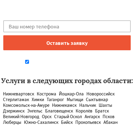
Остались вопросы?
Закажи бесплатную консультацию в Петрозаводске!
Даю согласие на обработку персональных данных
Услуги в следующих городах области:
Нижневартовск
Кострома
Йошкар-Ола
Новороссийск
Стерлитамак
Химки
Таганрог
Мытищи
Сыктывкар
Комсомольск-на-Амуре
Нижнекамск
Нальчик
Шахты
Дзержинск
Энгельс
Благовещенск
Королёв
Братск
Великий Новгород
Орск
Старый Оскол
Ангарск
Псков
Люберцы
Южно-Сахалинск
Бийск
Прокопьевск
Абакан