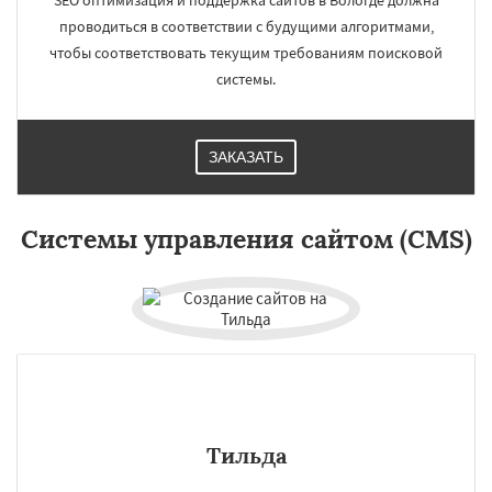
SEO оптимизация и поддержка сайтов в Вологде должна
проводиться в соответствии с будущими алгоритмами,
чтобы соответствовать текущим требованиям поисковой
системы.
ЗАКАЗАТЬ
×
×
Работаем по
Системы управления сайтом (CMS)
регионам
Орёл
Владикавказ
Тамбов
Мурманск
Петрозаводск
Нижневартовск
Кострома
Йошкар-Ола
Новороссийск
Даю согласие на обработку персональных данных
Стерлитамак
Химки
Таганрог
Мытищи
Сыктывкар
Комсомольск-на-Амуре
Нижнекамск
Нальчик
Шахты
Дзержинск
Энгельс
Благовещенск
Тильда
Королёв
Братск
Великий Новгород
Орск
Старый Оскол
Ангарск
Псков