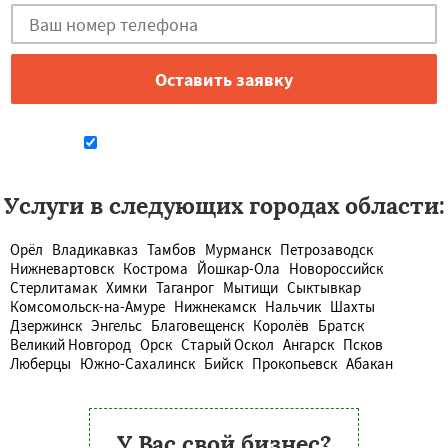
Даю согласие на обработку персональных данных
Услуги в следующих городах области:
Орёл
Владикавказ
Тамбов
Мурманск
Петрозаводск
Нижневартовск
Кострома
Йошкар-Ола
Новороссийск
Стерлитамак
Химки
Таганрог
Мытищи
Сыктывкар
Комсомольск-на-Амуре
Нижнекамск
Нальчик
Шахты
Дзержинск
Энгельс
Благовещенск
Королёв
Братск
Великий Новгород
Орск
Старый Оскол
Ангарск
Псков
Люберцы
Южно-Сахалинск
Бийск
Прокопьевск
Абакан
У Вас свой бизнес?