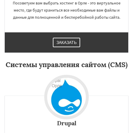
Посоветуем вам выбрать хостинг в Орле - это виртуальное
место, где будут храниться все необходимые вам файлы и
данные для полноценной и бесперебойной работы сайта.
ЗАКАЗАТЬ
×
×
Работаем по
Системы управления сайтом (CMS)
регионам
Владикавказ
Тамбов
Мурманск
Петрозаводск
Нижневартовск
Кострома
Йошкар-Ола
Новороссийск
Даю согласие на обработку персональных данных
Стерлитамак
Химки
Таганрог
Мытищи
Сыктывкар
Комсомольск-на-Амуре
Нижнекамск
Нальчик
Шахты
Дзержинск
Энгельс
Благовещенск
Drupal
Королёв
Братск
Великий Новгород
Орск
Старый Оскол
Ангарск
Псков