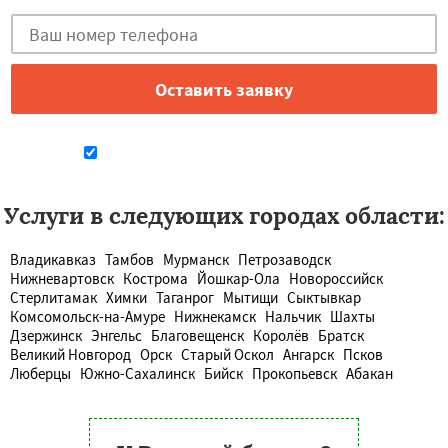
Даю согласие на обработку персональных данных
Услуги в следующих городах области:
Владикавказ
Тамбов
Мурманск
Петрозаводск
Нижневартовск
Кострома
Йошкар-Ола
Новороссийск
Стерлитамак
Химки
Таганрог
Мытищи
Сыктывкар
Комсомольск-на-Амуре
Нижнекамск
Нальчик
Шахты
Дзержинск
Энгельс
Благовещенск
Королёв
Братск
Великий Новгород
Орск
Старый Оскол
Ангарск
Псков
Люберцы
Южно-Сахалинск
Бийск
Прокопьевск
Абакан