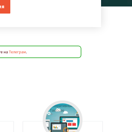
те на
Телеграм
.