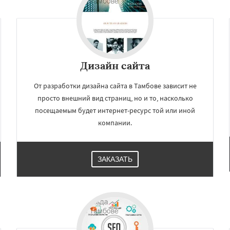
Дизайн сайта
От разработки дизайна сайта в Тамбове зависит не
просто внешний вид страниц, но и то, насколько
посещаемым будет интернет-ресурс той или иной
компании.
×
×
м по
ЗАКАЗАТЬ
нам
заводск
Нижневартовск
р-Ола
Новороссийск
мки
Таганрог
Мытищи
Даю согласие на обработку персональных данных
омольск-на-Амуре
ьчик
Шахты
Дзержинск