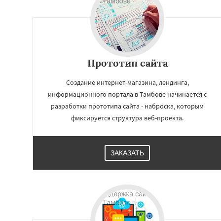
Прототип сайта
Создание интернет-магазина, лендинга,
информационного портала в Тамбове начинается с
разработки прототипа сайта - наброска, которым
фиксируется структура веб-проекта.
Работае
ЗАКАЗАТЬ
регио
Мурманск
Петро
Кострома
Йошка
Стерлитамак
Хи
Сыктывкар
Комс
Нижнекамск
Нал