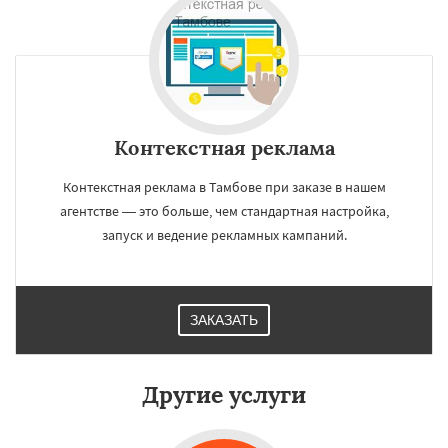
×
×
Работаем по
регионам
Мурманск
Петрозаводск
Нижневартовск
Кострома
Йошкар-Ола
Контекстная реклама
Новороссийск
Стерлитамак
Химки
Даю согласие на обработку персональных данных
Таганрог
Мытищи
Сыктывкар
Комсомольск-на-Амуре
Нижнекамск
Контекстная реклама в Тамбове при заказе в нашем
Нальчик
Шахты
Дзержинск
Энгельс
агентстве — это больше, чем стандартная настройка,
Благовещенск
Королёв
Братск
запуск и ведение рекламных кампаний.
Великий Новгород
Орск
Старый Оскол
Ангарск
Псков
Люберцы
Южно-Сахалинск
Бийск
Прокопьевск
Абакан
ЗАКАЗАТЬ
Другие услуги