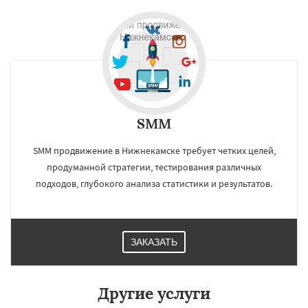
×
×
Работаем по
регионам
Нальчик
Шахты
Дзержинск
Энгельс
Благовещенск
Королёв
Братск
Великий Новгород
Орск
Старый Оскол
Даю согласие на обработку персональных данных
Ангарск
Псков
Люберцы
SMM
Южно-Сахалинск
Бийск
Прокопьевск
Абакан
SMM продвижение в Нижнекамске требует четких целей,
продуманной стратегии, тестирования различных
подходов, глубокого анализа статистики и результатов.
ЗАКАЗАТЬ
Другие услуги