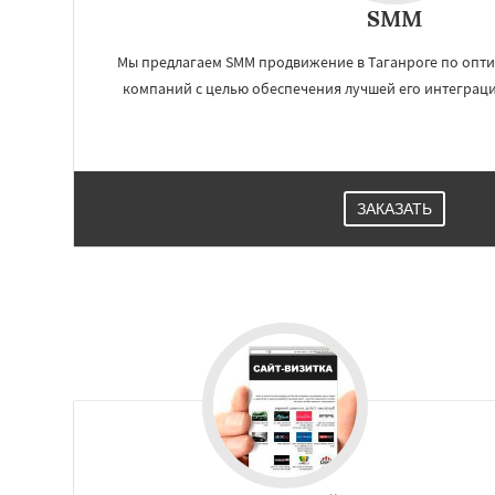
SMM
Мы предлагаем SMM продвижение в Таганроге по опти
Работае
компаний с целью обеспечения лучшей его интеграци
регио
Мытищи
Сыктыв
Комсомольск-на
Нальчик
Шахты
ЗАКАЗАТЬ
Благовещенск
К
Великий Новгоро
Ангарск
Псков
Южно-Сахалинск
Абакан