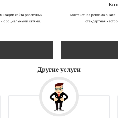
Кон
×
×
мизации сайта различных
Контекстная реклама в Таган
м по
и с социальными сетями.
стандартная настро
нам
кар
-Амуре
Нижнекамск
Дзержинск
Энгельс
Даю согласие на обработку персональных данных
оролёв
Братск
д
Орск
Старый Оскол
Люберцы
Бийск
Прокопьевск
Другие услуги