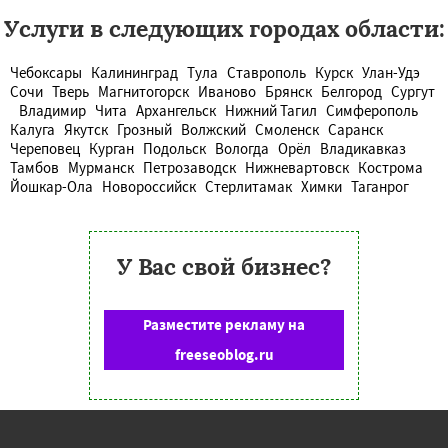
Услуги в следующих городах области:
Чебоксары
Калининград
Тула
Ставрополь
Курск
Улан-Удэ
Сочи
Тверь
Магнитогорск
Иваново
Брянск
Белгород
Сургут
Владимир
Чита
Архангельск
Нижний Тагил
Симферополь
Калуга
Якутск
Грозный
Волжский
Смоленск
Саранск
Череповец
Курган
Подольск
Вологда
Орёл
Владикавказ
Тамбов
Мурманск
Петрозаводск
Нижневартовск
Кострома
Йошкар-Ола
Новороссийск
Стерлитамак
Химки
Таганрог
У Вас свой бизнес?
Разместите рекламу на
freeseoblog.ru