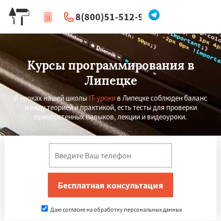
8(800)51-512-96
|
Перезвоните мне
Курсы программирования в
Липецке
В уроках нашей школы
IT-уроки
в Липецке соблюден баланс
между теорией и практикой, есть тесты для проверки
приобретенных навыков, лекции и видеоуроки.
Даю согласие на обработку персональных данных