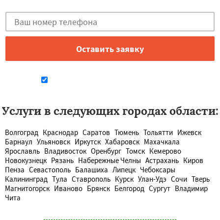
Даю согласие на обработку персональных данных
Услуги в следующих городах области:
Волгоград
Краснодар
Саратов
Тюмень
Тольятти
Ижевск
Барнаул
Ульяновск
Иркутск
Хабаровск
Махачкала
Ярославль
Владивосток
Оренбург
Томск
Кемерово
Новокузнецк
Рязань
Набережные Челны
Астрахань
Киров
Пенза
Севастополь
Балашиха
Липецк
Чебоксары
Калининград
Тула
Ставрополь
Курск
Улан-Удэ
Сочи
Тверь
Магнитогорск
Иваново
Брянск
Белгород
Сургут
Владимир
Чита