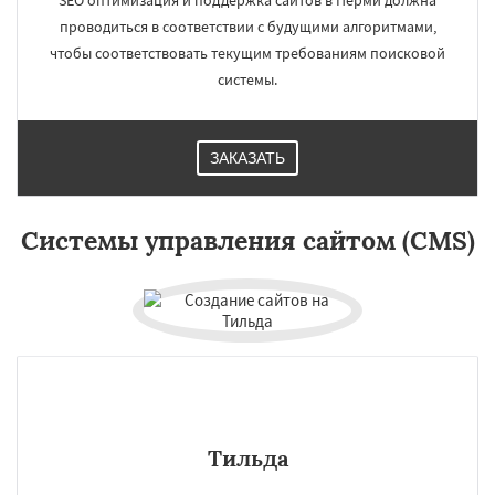
SEO оптимизация и поддержка сайтов в Перми должна
проводиться в соответствии с будущими алгоритмами,
чтобы соответствовать текущим требованиям поисковой
системы.
ЗАКАЗАТЬ
×
×
Работаем по
Системы управления сайтом (CMS)
регионам
Волгоград
Краснодар
Саратов
Тюмень
Тольятти
Ижевск
Барнаул
Ульяновск
Иркутск
Хабаровск
Махачкала
Даю согласие на обработку персональных данных
Ярославль
Владивосток
Оренбург
Томск
Кемерово
Новокузнецк
Рязань
Набережные Челны
Астрахань
Киров
Тильда
Пенза
Севастополь
Балашиха
Липецк
Чебоксары
Калининград
Тула