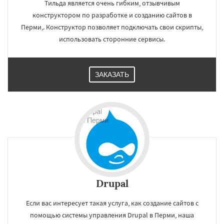
Ставрополь
Курск
Улан-Удэ
Сочи
Тильда является очень гибким, отзывчивым
Тверь
Магнитогорск
Иваново
Брянск
конструктором по разработке и созданию сайтов в
Белгород
Сургут
Владимир
Чита
Перми,. Конструктор позволяет подключать свои скрипты,
использовать сторонние сервисы.
ЗАКАЗАТЬ
Drupal
Если вас интересует такая услуга, как создание сайтов с
помощью системы управления Drupal в Перми, наша