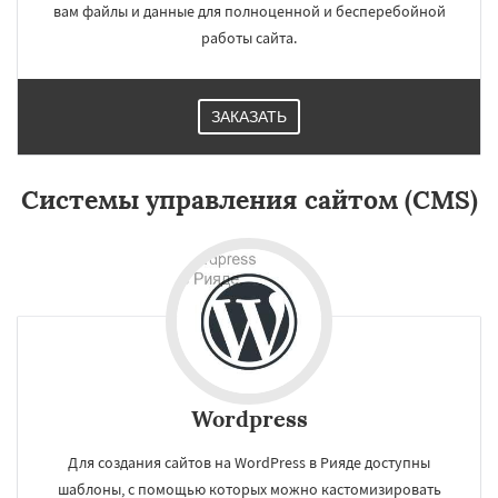
вам файлы и данные для полноценной и бесперебойной
работы сайта.
ЗАКАЗАТЬ
×
×
Системы управления сайтом (CMS)
Работаем по
регионам
Рио де Жанейро
Сиань
Сучжоу
Сурат
Бангкок
Сантьяго
Сингапур
Шаньтоу
Харбин
Дар-эс-Салам
Янгон
Даю согласие на обработку персональных данных
Йоханнесбург
Абиджан
Александрия
Калькутта
Анкара
Гиза
Чжэнчжоу
Wordpress
Лос-Анджелес
Тайбэй
Кейптаун
Иокогама
Берлин
Пусан
Сямэнь
Для создания сайтов на WordPress в Рияде доступны
шаблоны, с помощью которых можно кастомизировать