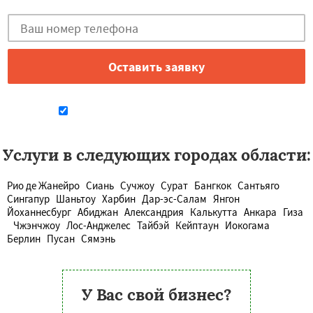
Даю согласие на обработку персональных данных
Услуги в следующих городах области:
Рио де Жанейро
Сиань
Сучжоу
Сурат
Бангкок
Сантьяго
Сингапур
Шаньтоу
Харбин
Дар-эс-Салам
Янгон
Йоханнесбург
Абиджан
Александрия
Калькутта
Анкара
Гиза
Чжэнчжоу
Лос-Анджелес
Тайбэй
Кейптаун
Иокогама
Берлин
Пусан
Сямэнь
У Вас свой бизнес?