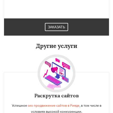
Бангкок
Сантьяго
Сингапур
Шаньтоу
Харбин
Дар-эс-Салам
Янгон
Йоханнесбург
Абиджан
Александрия
Калькутта
Анкара
Гиза
Чжэнчжоу
Лос-Анджелес
Тайбэй
Кейптаун
Даю согласие на обработку персональных данных
Иокогама
Берлин
Пусан
Сямэнь
ЗАКАЗАТЬ
Другие услуги
Раскрутка сайтов
Успешное
seo продвижение сайтов в Рияде
, в том числе в
условиях высокой конкуренции.