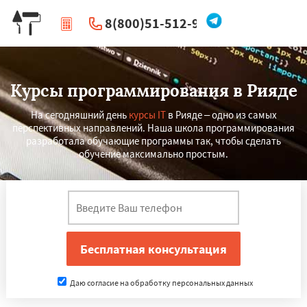
8(800)51-512-96
|
Перезвоните мне
Курсы программирования в Рияде
На сегодняшний день
курсы IT
в Рияде – одно из самых
перспективных направлений. Наша школа программирования
разработала обучающие программы так, чтобы сделать
обучение максимально простым.
Даю согласие на обработку персональных данных