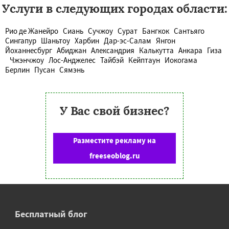
Услуги в следующих городах области:
Рио де Жанейро
Сиань
Сучжоу
Сурат
Бангкок
Сантьяго
Сингапур
Шаньтоу
Харбин
Дар-эс-Салам
Янгон
Йоханнесбург
Абиджан
Александрия
Калькутта
Анкара
Гиза
Чжэнчжоу
Лос-Анджелес
Тайбэй
Кейптаун
Иокогама
Берлин
Пусан
Сямэнь
У Вас свой бизнес?
Разместите рекламу на
freeseoblog.ru
Бесплатный блог