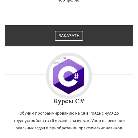
портфолио.
ЗАКАЗАТЬ
×
×
Курсы C#
Работаем по
УЗНАТЬ ПОДРОБНЕЕ
Обучим программированию на C# в Рияде с нуля до
регионам
трудоустройства за 6 месяцев на курсах. Упор на решении
реальных задач и приобретении практических навыков.
Рио де Жанейро
Сиань
Сучжоу
Сурат