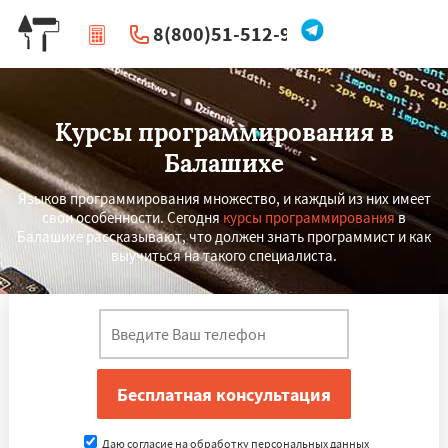
8(800)51-512-96
|
Перезвоните мне
Курсы программирования в
Балашихе
Языков программирования множество, и каждый из них имеет
свои особенности. Сегодня
курсы программирования
в
Балашихе рассказывают, что должен знать программист и как
выучиться на такого специалиста.
Даю согласие на обработку персональных данных