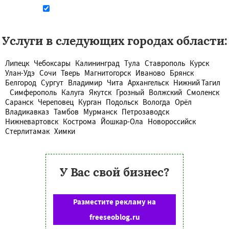
Даю согласие на обработку персональных данных
Услуги в следующих городах области:
Липецк
Чебоксары
Калининград
Тула
Ставрополь
Курск
Улан-Удэ
Сочи
Тверь
Магнитогорск
Иваново
Брянск
Белгород
Сургут
Владимир
Чита
Архангельск
Нижний Тагил
Симферополь
Калуга
Якутск
Грозный
Волжский
Смоленск
Саранск
Череповец
Курган
Подольск
Вологда
Орёл
Владикавказ
Тамбов
Мурманск
Петрозаводск
Нижневартовск
Кострома
Йошкар-Ола
Новороссийск
Стерлитамак
Химки
У Вас свой бизнес?
Разместите рекламу на
freeseoblog.ru