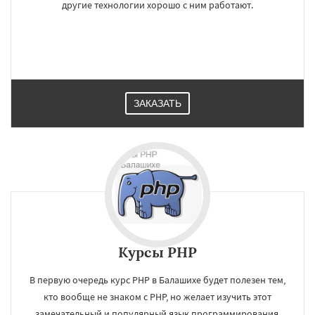
другие технологии хорошо с ним работают.
ЗАКАЗАТЬ
Курсы PHP
×
×
Работаем по
УЗНАТЬ ПОДРОБНЕЕ
В первую очередь курс PHP в Балашихе будет полезен тем,
регионам
кто вообще не знаком с PHP, но желает изучить этот
замечательный и популярный язык программирования.