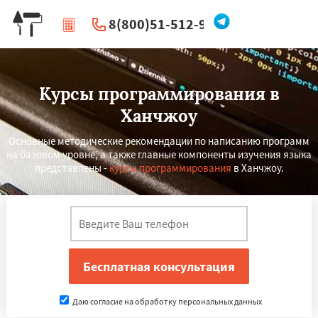
8(800)51-512-96
|
Перезвоните мне
Курсы программирования в
Ханчжоу
Основные методические рекомендации по написанию программ
на базовом уровне, а также главные компоненты изучения языка
представлены -
курсы программирования
в Ханчжоу.
Даю согласие на обработку персональных данных