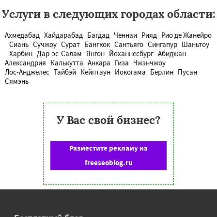
Услуги в следующих городах области:
Ахмедабад
Хайдарабад
Багдад
Ченнаи
Рияд
Рио де Жанейро
Сиань
Сучжоу
Сурат
Бангкок
Сантьяго
Сингапур
Шаньтоу
Харбин
Дар-эс-Салам
Янгон
Йоханнесбург
Абиджан
Александрия
Калькутта
Анкара
Гиза
Чжэнчжоу
Лос-Анджелес
Тайбэй
Кейптаун
Иокогама
Берлин
Пусан
Сямэнь
У Вас свой бизнес?
Разместите рекламу на
freeseoblog.ru