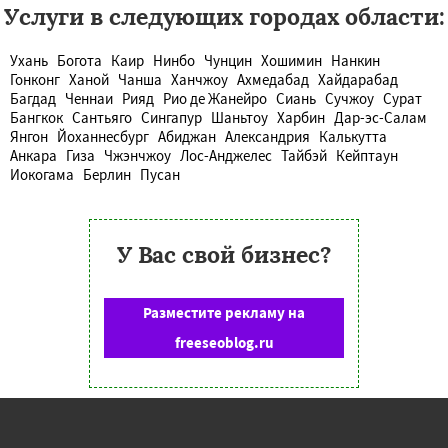
Услуги в следующих городах области:
Ухань
Богота
Каир
Нинбо
Чунцин
Хошимин
Нанкин
Гонконг
Ханой
Чанша
Ханчжоу
Ахмедабад
Хайдарабад
Багдад
Ченнаи
Рияд
Рио де Жанейро
Сиань
Сучжоу
Сурат
Бангкок
Сантьяго
Сингапур
Шаньтоу
Харбин
Дар-эс-Салам
Янгон
Йоханнесбург
Абиджан
Александрия
Калькутта
Анкара
Гиза
Чжэнчжоу
Лос-Анджелес
Тайбэй
Кейптаун
Иокогама
Берлин
Пусан
У Вас свой бизнес?
Разместите рекламу на
freeseoblog.ru