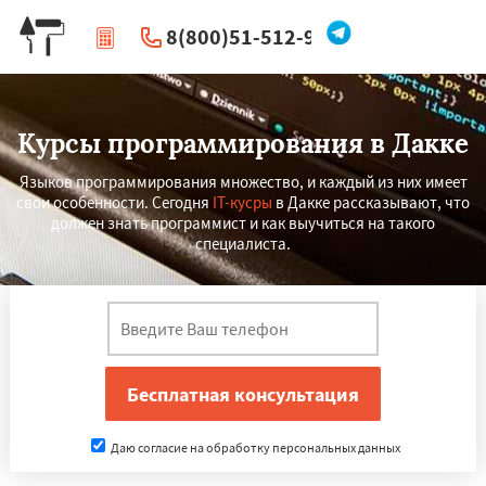
8(800)51-512-96
|
Перезвоните мне
Курсы программирования в Дакке
Языков программирования множество, и каждый из них имеет
свои особенности. Сегодня
IT-кусры
в Дакке рассказывают, что
должен знать программист и как выучиться на такого
специалиста.
Даю согласие на обработку персональных данных