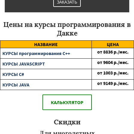
ЗАКАЗАТЬ
Цены на курсы программирования в
Дакке
НАЗВАНИЕ
ЦЕНА
от
8836
р./мес.
КУРСЫ программирования C++
от
9604
р./мес.
КУРСЫ JAVASCRIPT
от
1003
р./мес.
КУРСЫ C#
от
9149
р./мес.
КУРСЫ JAVA
КАЛЬКУЛЯТОР
Скидки
Для многодетных