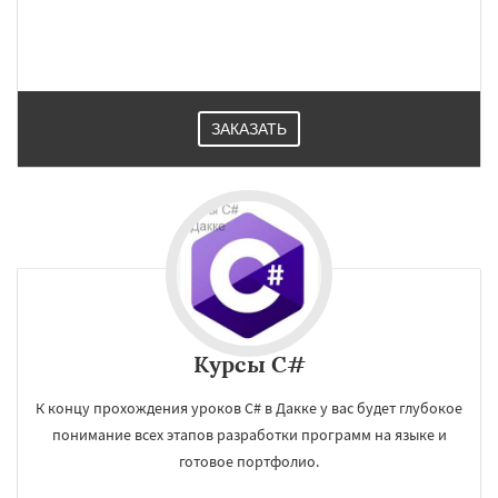
ЗАКАЗАТЬ
Курсы C#
×
×
Работаем по
УЗНАТЬ ПОДРОБНЕЕ
К концу прохождения уроков C# в Дакке у вас будет глубокое
регионам
понимание всех этапов разработки программ на языке и
готовое портфолио.
Ухань
Богота
Каир
Нинбо
Чунцин