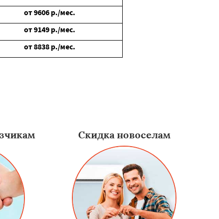
от
9606
р./мес.
от
9149
р./мес.
от
8838
р./мес.
зчикам
Скидка новоселам