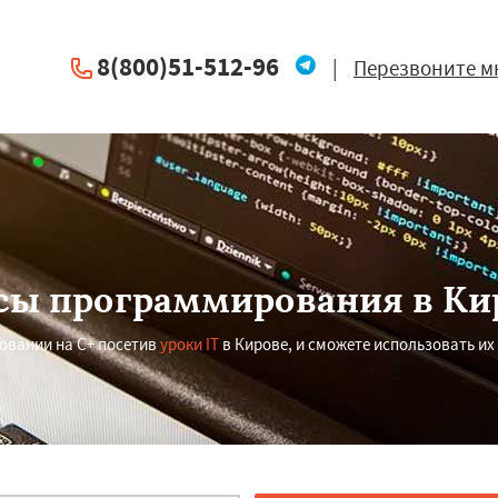
8(800)51-512-96
|
Перезвоните м
сы программирования в Ки
овании на C+ посетив
уроки IT
в Кирове, и сможете использовать их