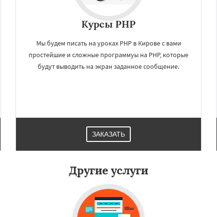
Курсы PHP
Мы будем писать на уроках PHP в Кирове с вами
простейшие и сложные программуы на PHP, которые
будут выводить на экран заданное сообщение.
×
×
м по
УЗНАТЬ ПОДРОБНЕЕ
нам
ЗАКАЗАТЬ
оль
Балашиха
Липецк
нинград
Тула
ск
Улан-Удэ
Сочи
Тверь
Другие услуги
ваново
Брянск
Белгород
ир
Чита
Архангельск
имферополь
Калуга
Даю согласие на обработку персональных данных
Волжский
Смоленск
вец
Курган
Подольск