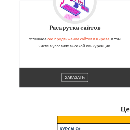
Вологда
Орёл
В
Мурманск
Петро
Кострома
Йошка
Раскрутка сайтов
Успешное
сео продвижение сайтов в Кирове
, в том
числе в условиях высокой конкуренции.
ЗАКАЗАТЬ
Це
КУРСЫ C#