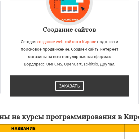
ладикавказ
Тамбов
заводск
Нижневартовск
р-Ола
Создание сайтов
Сегодня
создание web-сайтов в Кирове
под ключ и
поисковое продвижение. Создаем сайты интернет
магазины на всех популярных платформах:
Вордпресс, UMI.CMS, OpenCart, 1c-bitrix, Друпал.
ЗАКАЗАТЬ
ны на курсы программирования в Кир
НАЗВАНИЕ