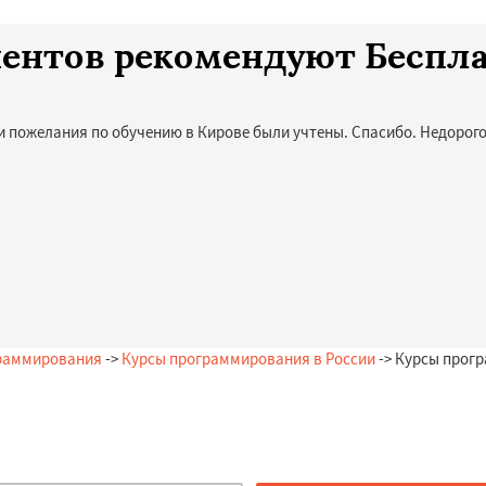
лиентов рекомендуют Беспл
и пожелания по обучению в Кирове были учтены. Спасибо. Недорого
раммирования
->
Курсы программирования в России
-> Курсы прог
Остались вопросы?
Закажи бесплатную консультацию в Кирове!