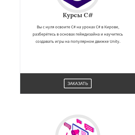
Курсы C#
Вы с нуля освоите C# на уроках C# в Кирове,
разберётесь в основах геймдизайна и научитесь
создавать игры на популярном движке Unity.
Работае
регио
ЗАКАЗАТЬ
Пенза
Севастоп
Чебоксары
Кали
Ставрополь
Кур
Магнитогорск
И
Сургут
Владим
Нижний Тагил
С
Якутск
Грозный
Саранск
Черепо