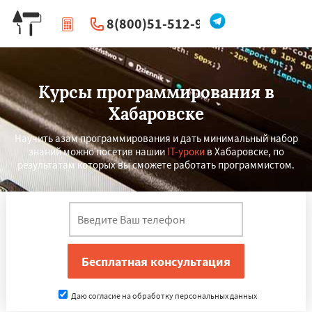
8(800)51-512-96
|
Перезвоните мне
Курсы программирования в
Хабаровске
Научить азам программирования и дать минимальный набор
знаний можно посетив нашии
IT-уроки
в Хабаровске, по
результатам которых вы сможете работать программистом.
Даю согласие на обработку персональных данных