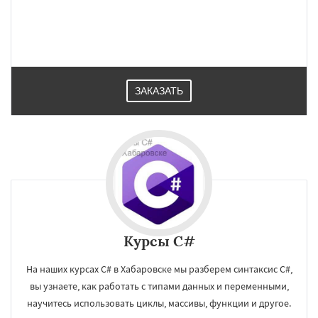
ЗАКАЗАТЬ
Курсы C#
×
×
Работаем по
УЗНАТЬ ПОДРОБНЕЕ
На наших курсах C# в Хабаровске мы разберем синтаксис C#,
вы узнаете, как работать с типами данных и переменными,
регионам
научитесь использовать циклы, массивы, функции и другое.