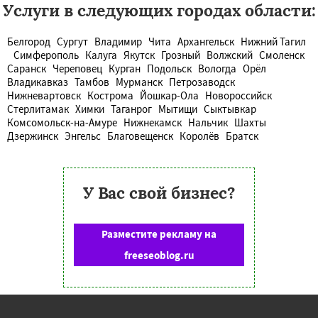
Услуги в следующих городах области:
Белгород
Сургут
Владимир
Чита
Архангельск
Нижний Тагил
Симферополь
Калуга
Якутск
Грозный
Волжский
Смоленск
Саранск
Череповец
Курган
Подольск
Вологда
Орёл
Владикавказ
Тамбов
Мурманск
Петрозаводск
Нижневартовск
Кострома
Йошкар-Ола
Новороссийск
Стерлитамак
Химки
Таганрог
Мытищи
Сыктывкар
Комсомольск-на-Амуре
Нижнекамск
Нальчик
Шахты
Дзержинск
Энгельс
Благовещенск
Королёв
Братск
У Вас свой бизнес?
Разместите рекламу на
freeseoblog.ru