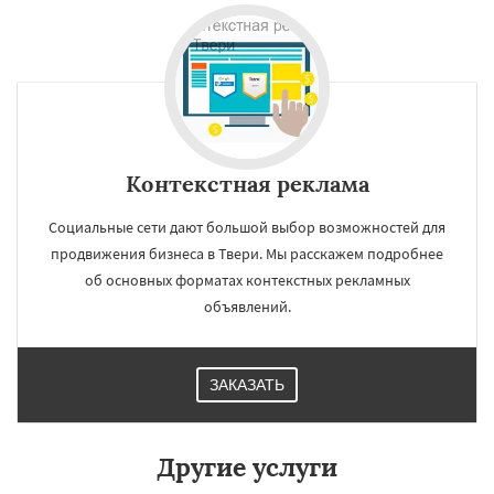
×
×
Работаем по
регионам
Магнитогорск
Иваново
Брянск
Белгород
Сургут
Владимир
Чита
Архангельск
Нижний Тагил
Контекстная реклама
Даю согласие на обработку персональных данных
Симферополь
Калуга
Якутск
Грозный
Волжский
Смоленск
Саранск
Социальные сети дают большой выбор возможностей для
Череповец
Курган
Подольск
Вологда
продвижения бизнеса в Твери. Мы расскажем подробнее
Орёл
Владикавказ
Тамбов
Мурманск
об основных форматах контекстных рекламных
Петрозаводск
Нижневартовск
Кострома
Йошкар-Ола
Новороссийск
объявлений.
Стерлитамак
Химки
Таганрог
Мытищи
Сыктывкар
Комсомольск-на-Амуре
Нижнекамск
Нальчик
Шахты
ЗАКАЗАТЬ
Дзержинск
Энгельс
Другие услуги