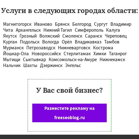
Услуги в следующих городах области:
Магнитогорск
Иваново
Брянск
Белгород
Сургут
Владимир
Чита
Архангельск
Нижний Тагил
Симферополь
Калуга
Якутск
Грозный
Волжский
Смоленск
Саранск
Череповец
Курган
Подольск
Вологда
Орёл
Владикавказ
Тамбов
Мурманск
Петрозаводск
Нижневартовск
Кострома
Йошкар-Ола
Новороссийск
Стерлитамак
Химки
Таганрог
Мытищи
Сыктывкар
Комсомольск-на-Амуре
Нижнекамск
Нальчик
Шахты
Дзержинск
Энгельс
У Вас свой бизнес?
Разместите рекламу на
freeseoblog.ru